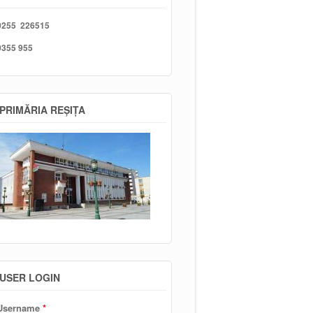
0255 226515
0355 955
PRIMĂRIA REȘIȚA
USER LOGIN
Username
*