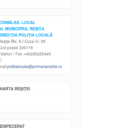
CONSILIUL LOCAL
AL MUNICIPIUL REŞIŢA
DIRECŢIA POLIŢIA LOCALĂ
Reşiţa Blv. A.I.Cuza nr. 39
Cod poştal 320118
Telefon / Fax +40255225445
E-
mail:
politialocala@primariaresita.ro
HARTA REȘIȚEI
DISPECERAT