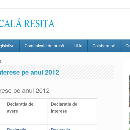
gislative
Comunicate de presă
Utile
Colaboratori
Co
2
interese pe anul 2012
terese pe anul 2012
Declaratia de
Declaratia de
avere
interese
Declaratie
Declaratie