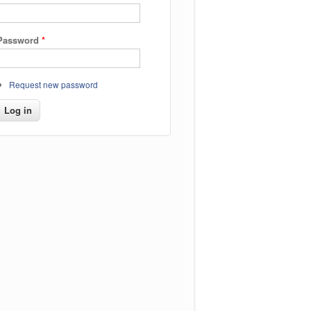
Password
*
Request new password