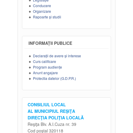
Conducere
Organizare
Rapoarte și studii
INFORMAȚII PUBLICE
Declarații de avere și interese
Curs calificare
Program audiențe
Anunt angajare
Protectia datelor (G.D.P.R.)
CONSILIUL LOCAL
AL MUNICIPIUL REŞIŢA
DIRECŢIA POLIŢIA LOCALĂ
Reşiţa Blv. A.I.Cuza nr. 39
Cod poştal 320118