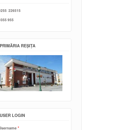
0255 226515
0355 955
PRIMĂRIA REȘIȚA
USER LOGIN
Username
*