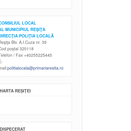
CONSILIUL LOCAL
AL MUNICIPIUL REŞIŢA
DIRECŢIA POLIŢIA LOCALĂ
Reşiţa Blv. A.I.Cuza nr. 39
Cod poştal 320118
Telefon / Fax +40255225445
E-
mail:
politialocala@primariaresita.ro
HARTA REȘIȚEI
DISPECERAT