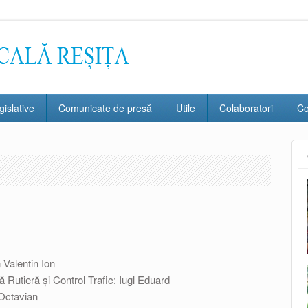
gislative
Comunicate de presă
Utile
Colaboratori
Co
 Valentin Ion
Rutieră și Control Trafic: Iugl Eduard
 Octavian