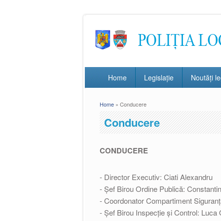
Home
Legislație
Noutăți le
Home
» Conducere
You are here
Conducere
CONDUCERE
- Director Executiv: Ciati Alexandru
- Șef Birou Ordine Publică: Constantin
- Coordonator Compartiment Siguranță 
- Șef Birou Inspecție și Control: Luca