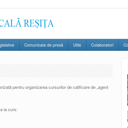
gislative
Comunicate de presă
Utile
Colaboratori
Co
orizată pentru organizarea cursurilor de calificare de „agent
 la curs: