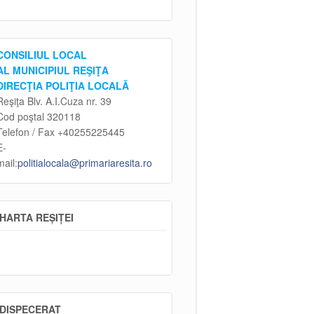
CONSILIUL LOCAL
AL MUNICIPIUL REŞIŢA
DIRECŢIA POLIŢIA LOCALĂ
Reşiţa Blv. A.I.Cuza nr. 39
Cod poştal 320118
Telefon / Fax +40255225445
E-
mail:
politialocala@primariaresita.ro
HARTA REȘIȚEI
DISPECERAT