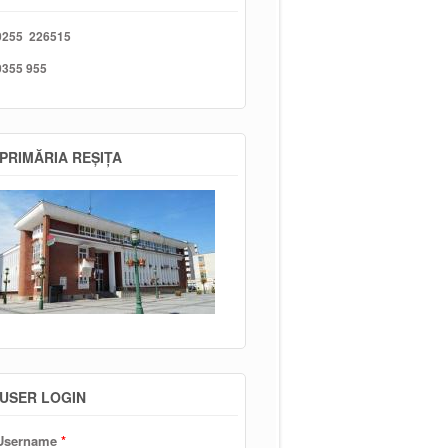
0255 226515
0355 955
PRIMĂRIA REȘIȚA
USER LOGIN
Username
*